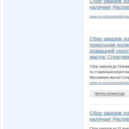
Сбор заказов д
наличии! Распив
www.nn.ru/community/sp/
Мария Масяня
Мыш
Сбор заказов д
природная косм
Ольга*****
Ольга-
домашний уход
масла! Спортив
Сбор заказов до 31янв
по старинным рецептам
Света нн
СЛ@
Массажные масла! Спор
www.nn.ru/community/sp/
Читать полностью
ВодаТепло
Восьм
Сбор заказов до
наличии! Распи
Чай_Кофе_Конунг
Червонна
Сбор заказов до 31 янв