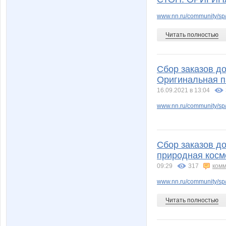
Wine
XMSX
www.nn.ru/community/sp/
Читать полностью
adelnn
alena_7
Сбор заказов до
Оригинальная п
16.09.2021 в 13:04
bali23
belka
www.nn.ru/community/sp/
dreamhousenn
elen76
Сбор заказов д
природная косм
09:29
317
комм
julia-dem
kalinae2
www.nn.ru/community/sp/
Читать полностью
lala88
lediX