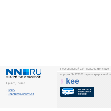
Персональный сайт пользователя
kee
:
портрет № 277262 зарегистрирован боле
kee
Привет, Гость !
-
Войти
-
Зарегистрироваться