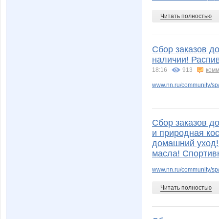
Читать полностью
венерка
Юлянчи
Сбор заказов до
наличии! Распи
18:16
913
комм
www.nn.ru/community/sp/m
Аня*
Азбука оз
Сбор заказов д
Флоренсия
Гения
и природная ко
домашний уход
масла! Спортив
www.nn.ru/community/sp/
Катти на Бугатти
Кита
Читать полностью
Лагранж
Лана22