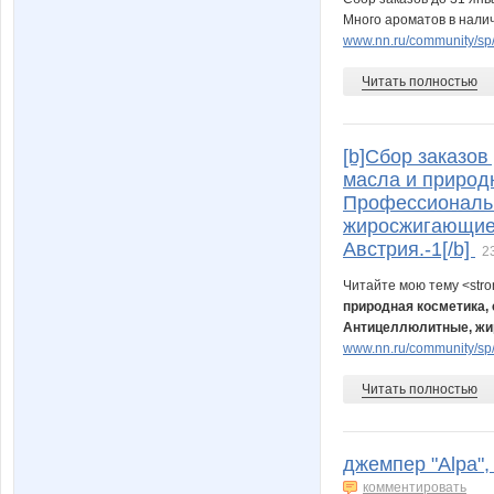
Много ароматов в нали
www.nn.ru/community/sp/
Читать полностью
[b]Сбор заказо
масла и природ
Профессиональ
жиросжигающие 
Австрия.-1[/b]
2
Читайте мою тему <str
природная косметика,
Антицеллюлитные, жир
www.nn.ru/community/sp/
Читать полностью
джемпер "Аlpa",
комментировать