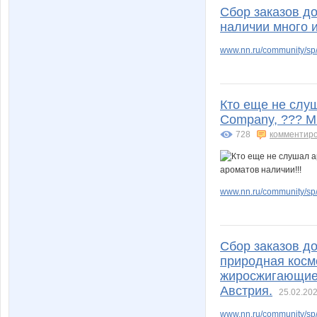
Сбор заказов до
наличии много 
www.nn.ru/community/sp/
missVIP
natali18
Кто еще не слу
Company, ??? М
persikOFF
sanza
728
комментир
sudarynia
sve
www.nn.ru/community/sp/m
Сбор заказов д
unm
vfhfxtd
природная косм
жиросжигающие 
Австрия.
25.02.202
www.nn.ru/community/sp/
мама люба
марг0ш