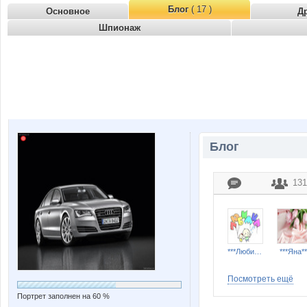
Блог
( 17 )
Основное
Д
Шпионаж
Блог
131
***Любимка***
***Яна**
Посмотреть ещё
Портрет заполнен на 60 %