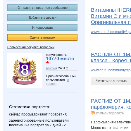
Angelina2307
AnnaSi
Отправить приватное сообщение
Витамины IHERB
Витамин С и мно
Добавить в друзья
Оригинальная 
Игнорировать
Bmarry81
BooBo
www.nn.ru/community/sp/
Сделать подарок
Совместная покупка: взрослый
РАСПИВ ОТ 1МЛ
Elen123ee
Fifo25
популярность:
10770 место
класса - Корея
-6 ↓
рейтинг
2461
?
www.nn.ru/community/sp/m
Привилегированный
пользователь
8
Iskra_Vesna
JuJu59
Читать полностью
уровня
РАСПИВ ОТ 1МЛ
парфюмерия, ко
Статистика портрета:
Lelyann
LenaRu
комментировать
сейчас просматривают портрет - 0
зарегистрированные пользователи
Парфюмерия-селективна
посетившие портрет за 7 дней - 2
Много всего в наличии!