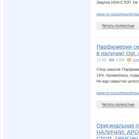
Magulmigeri
MamaN
Закупка НОН-СТОП. Не 
www.nn.ru/community/sp/m
Читать полностью
Modnitsa
Mora
Парфюмерия сел
в наличии! Орг
Nikta001
Ninelle
12:46
1288
ко
Сбор заказов .Парфюмер
16%. Аромабоксы, пода
Не жду закрытие цело
Passion1985
Pris
www.nn.ru/community/sp/
Читать полностью
Stella69
TATAYN
Оригинальная п
НАЛИЧИИ. АРО
СТОП. ОРИГИН